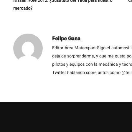
Nissan Note 2012: ¿Sustituto del Tiida para nuestro
C
mercado?
Felipe Gana
Editor Área Motorsport Sigo el automovil
deja de sorprenderme, y que me gusta por
pilotos y equipos con la mecánica y tecn
Twitter hablando sobre autos como @fel