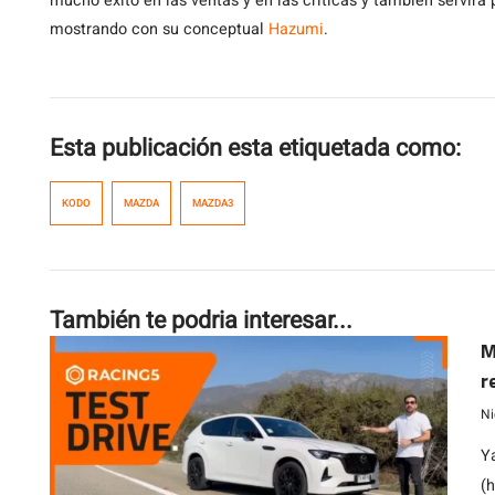
mucho éxito en las ventas y en las críticas y también servir
mostrando con su conceptual
Hazumi
.
Esta publicación esta etiquetada como:
KODO
MAZDA
MAZDA3
También te podria interesar...
M
r
Ni
Y
(