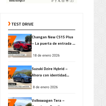
TEST DRIVE
Changan New CS15 Plus
– La puerta de entrada a
la familia Changan
18 de enero 2026
Suzuki Dzire Hybrid –
Ahora con identidad
propia y mayor
8 de enero 2026
rendimiento
Volkswagen Tera –