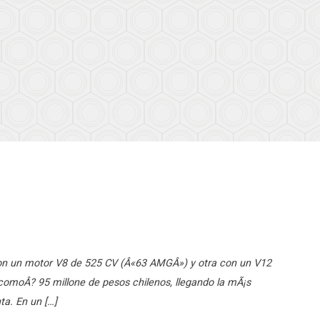
on un motor V8 de 525 CV (Â«63 AMGÂ») y otra con un V12
omoÂ? 95 millone de pesos chilenos, llegando la mÃ¡s
ta. En un […]