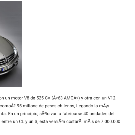
on un motor V8 de 525 CV (Â«63 AMGÂ») y otra con un V12
comoÂ? 95 millone de pesos chilenos, llegando la mÃ¡s
nta. En un principio, sÃ³lo van a fabricarse 40 unidades del
 entre un CL y un S, esta versiÃ³n costarÃ¡ mÃ¡s de 7.000.000