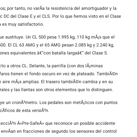
; por tanto, no varÃ­a la resistencia del amortiguador y la
c DC del Clase E y el CLS. Por lo que hemos visto en el Clase
a es muy satisfactorio.
ue sustituye. Un CL 500 pesa 1.995 kg, 110 kg mÃ¡s que el
 500. El CL 63 AMG y el 65 AMG pesan 2.085 kg y 2.240 kg,
ones equivalentes â€”con batalla largaâ€” del Clase S.
o a otros CL. Delante, la parrilla (con dos lÃ¡minas
 faros tienen el fondo oscuro en vez de plateado. TambiÃ©n
e aire mÃ¡s amplias. El trasero tambiÃ©n cambia y en su
erales y las llantas son otros elementos que lo distinguen.
ncluye un cronÃ³metro. Los pedales son metÃ¡licos con puntos
Ã­ficos de esta versiÃ³n.
rotecciÃ³n Â«Pre-SafeÂ» que reconoce un posible accidente
envÃ­an en fracciones de segundo los sensores del control