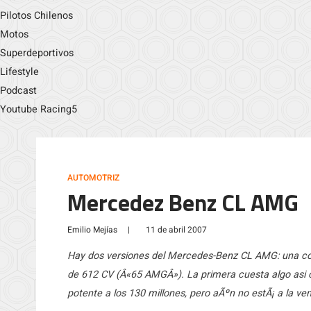
Pilotos Chilenos
Motos
Superdeportivos
Lifestyle
Podcast
Youtube Racing5
AUTOMOTRIZ
Mercedez Benz CL AMG
Emilio Mejías
|
11 de abril 2007
Hay dos versiones del Mercedes-Benz CL AMG: una c
de 612 CV (Â«65 AMGÂ»). La primera cuesta algo asi c
potente a los 130 millones, pero aÃºn no estÃ¡ a la ven