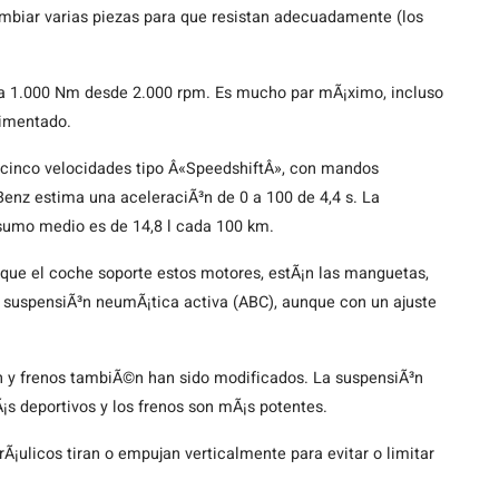
cambiar varias piezas para que resistan adecuadamente (los
a 1.000 Nm desde 2.000 rpm. Es mucho par mÃ¡ximo, incluso
limentado.
 cinco velocidades tipo Â«SpeedshiftÂ», con mandos
Benz estima una aceleraciÃ³n de 0 a 100 de 4,4 s. La
sumo medio es de 14,8 l cada 100 km.
que el coche soporte estos motores, estÃ¡n las manguetas,
la suspensiÃ³n neumÃ¡tica activa (ABC), aunque con un ajuste
 y frenos tambiÃ©n han sido modificados. La suspensiÃ³n
¡s deportivos y los frenos son mÃ¡s potentes.
¡ulicos tiran o empujan verticalmente para evitar o limitar