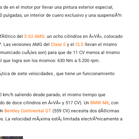
de en el motor por llevar una pintura exterior especial,
0 pulgadas, un interior de cuero exclusivo y una suspensiÃ³n
fÃ©rico del
S 63 AMG
: un ocho cilindros en Â«VÂ», colocado
³. Las versiones AMG del
Clase E
y el
CLS
llevan el mismo
municado cuÃ¡les son) para que de 11 CV menos al mismo
al que logra son los mismos: 630 Nm a 5.200 rpm.
tica de siete velocidades , que tiene un funcionamiento
00 km/h saliendo desde parado, el mismo tiempo que
do de doce cilindros en Â«VÂ» y 517 CV). Un
BMW M6
, con
 Un
Bentley Continental GT
(559 CV) necesita dos dÃ©cimas
s. La velocidad mÃ¡xima estÃ¡ limitada electrÃ³nicamente a