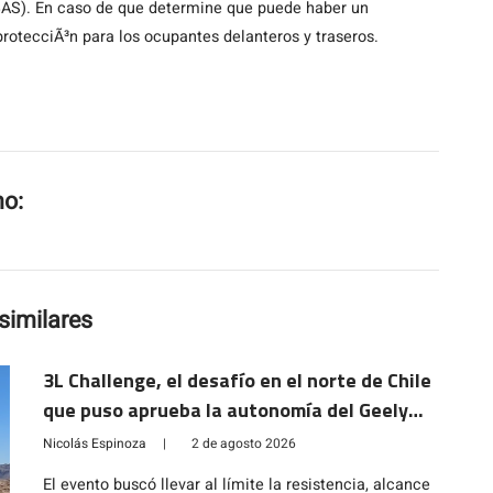
(BAS). En caso de que determine que puede haber un
otecciÃ³n para los ocupantes delanteros y traseros.
mo:
similares
3L Challenge, el desafío en el norte de Chile
que puso aprueba la autonomía del Geely
EX5 EM-i
Nicolás Espinoza
|
2 de agosto 2026
El evento buscó llevar al límite la resistencia, alcance