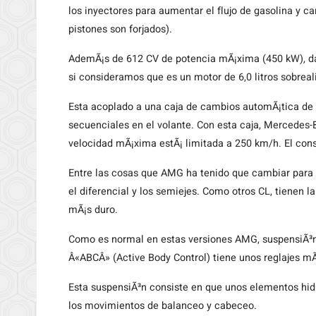
los inyectores para aumentar el flujo de gasolina y 
pistones son forjados).
AdemÃ¡s de 612 CV de potencia mÃ¡xima (450 kW), d
si consideramos que es un motor de 6,0 litros sobrea
Esta acoplado a una caja de cambios automÃ¡tica de
secuenciales en el volante. Con esta caja, Mercedes-
velocidad mÃ¡xima estÃ¡ limitada a 250 km/h. El con
Entre las cosas que AMG ha tenido que cambiar para 
el diferencial y los semiejes. Como otros CL, tienen 
mÃ¡s duro.
Como es normal en estas versiones AMG, suspensiÃ³n
Â«ABCÂ» (Active Body Control) tiene unos reglajes mÃ
Esta suspensiÃ³n consiste en que unos elementos hidrÃ
los movimientos de balanceo y cabeceo.