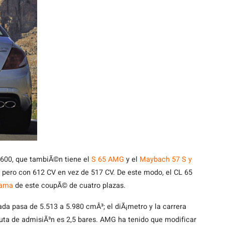
 600, que tambiÃ©n tiene el
S 65 AMG
y el
Maybach 57 S y
 pero con 612 CV en vez de 517 CV. De este modo, el CL 65
gama
de este coupÃ© de cuatro plazas.
da pasa de 5.513 a 5.980 cmÂ³; el diÃ¡metro y la carrera
uta de admisiÃ³n es 2,5 bares. AMG ha tenido que modificar