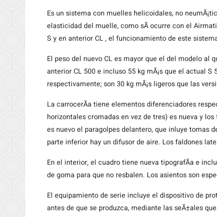
Es un sistema con muelles helicoidales, no neumÃ¡ticos
elasticidad del muelle, como sÃ­ ocurre con el Airmati
S y en anterior CL , el funcionamiento de este sistem
El peso del nuevo CL es mayor que el del modelo al q
anterior CL 500 e incluso 55 kg mÃ¡s que el actual S
respectivamente; son 30 kg mÃ¡s ligeros que las versi
La carrocerÃ­a tiene elementos diferenciadores respect
horizontales cromadas en vez de tres) es nueva y los
es nuevo el paragolpes delantero, que inluye tomas d
parte inferior hay un difusor de aire. Los faldones lat
En el interior, el cuadro tiene nueva tipografÃ­a e i
de goma para que no resbalen. Los asientos son espec
El equipamiento de serie incluye el dispositivo de p
antes de que se produzca, mediante las seÃ±ales que 