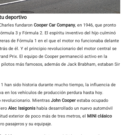
tu deportivo
 Charles fundaron
Cooper Car Company
, en 1946, que pronto
órmula 3 y Fórmula 2. El espíritu inventivo del hijo culminó
reras de Fórmula 1 en el que el motor no funcionaba delante
rás de él. Y el principio revolucionario del motor central se
and Prix. El equipo de Cooper permaneció activo en la
os pilotos más famosos, además de Jack Brabham, estaban Sir
1 han sido historia durante mucho tiempo, la influencia de
va en los vehículos de producción perdura hasta hoy.
 revolucionario. Mientras
John Cooper
estaba ocupado
niero
Alec Issigonis
había desarrollado un nuevo automóvil
itud exterior de poco más de tres metros, el
MINI clásico
o pasajeros y su equipaje.