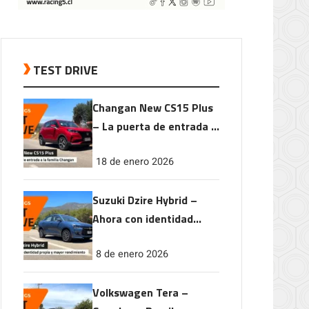
TEST DRIVE
Changan New CS15 Plus
– La puerta de entrada a
la familia Changan
18 de enero 2026
Suzuki Dzire Hybrid –
Ahora con identidad
propia y mayor
8 de enero 2026
rendimiento
Volkswagen Tera –