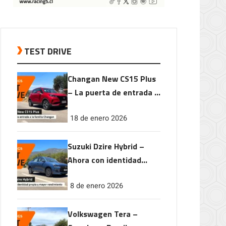
TEST DRIVE
Changan New CS15 Plus
– La puerta de entrada a
la familia Changan
18 de enero 2026
Suzuki Dzire Hybrid –
Ahora con identidad
propia y mayor
8 de enero 2026
rendimiento
Volkswagen Tera –