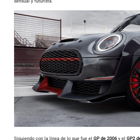
sensual y futurista.
Siguiendo con la línea de lo que fue el
GP de 2006
y el
GP2 d