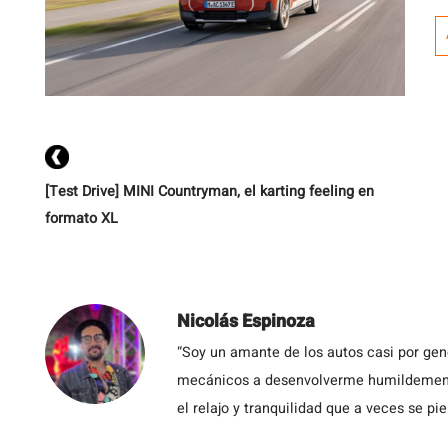
c
e
u
n
te
[Test Drive] MINI Countryman, el karting feeling en
formato XL
Nicolás Espinoza
“Soy un amante de los autos casi por ge
mecánicos a desenvolverme humildemente 
el relajo y tranquilidad que a veces se pie