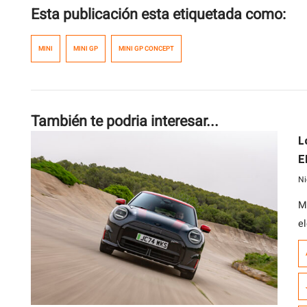
Esta publicación esta etiquetada como:
MINI
MINI GP
MINI GP CONCEPT
También te podria interesar...
L
E
d
Ni
M
e
s
W
E
t