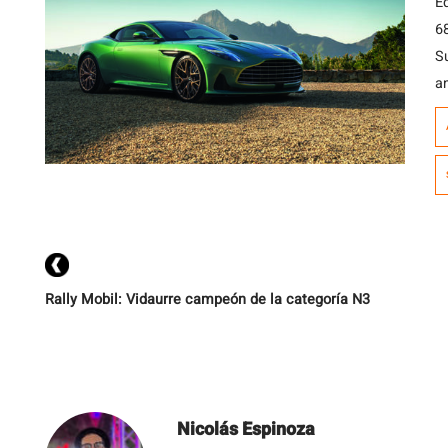
E
6
d
S
k
a
v
tr
p
S.
Rally Mobil: Vidaurre campeón de la categoría N3
Nicolás Espinoza