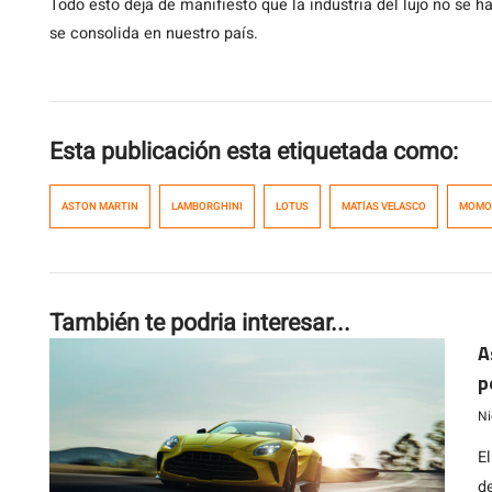
Todo esto deja de manifiesto que la industria del lujo no se ha
se consolida en nuestro país.
Esta publicación esta etiquetada como:
ASTON MARTIN
LAMBORGHINI
LOTUS
MATÍAS VELASCO
MOMO
También te podria interesar...
A
p
Ni
E
de