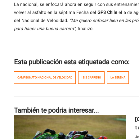
La nacional, se enfocará ahora en seguir con sus entrenamient
volver al asfalto en la séptima Fecha del
GP3 Chile
el 6 de ag
del Nacional de Velocidad.
“Me quiero enfocar bien en las pr
para hacer una buena carrera”
, finalizó.
Esta publicación esta etiquetada como:
CAMPEONATO NACIONAL DE VELOCIDAD
ISIS CARREÑO
LA SERENA
También te podria interesar...
[
t
C
Jo