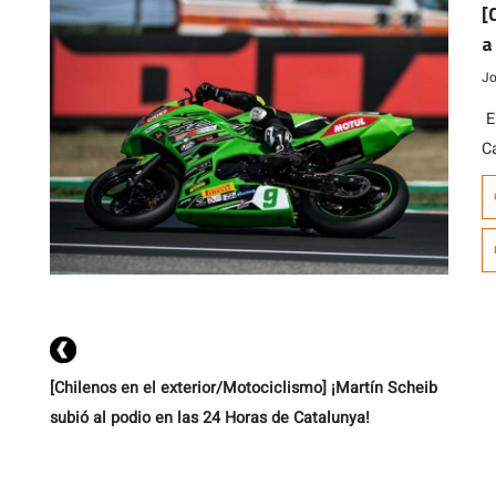
[
a
I
Jo
E
C
a
M
c
r
1
[Chilenos en el exterior/Motociclismo] ¡Martín Scheib
subió al podio en las 24 Horas de Catalunya!