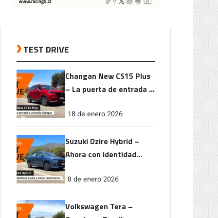
TEST DRIVE
Changan New CS15 Plus
– La puerta de entrada a
la familia Changan
18 de enero 2026
Suzuki Dzire Hybrid –
Ahora con identidad
propia y mayor
8 de enero 2026
rendimiento
Volkswagen Tera –