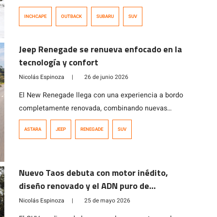
actividad realizada en Chile, que reunió a
INCHCAPE
OUTBACK
SUBARU
SUV
representantes de la marca de Argentina, Perú,
Colombia y Chile, además de ejecutivos de Subaru
Jeep Renegade se renueva enfocado en la
Corporation. El modelo ya está disponible en el
tecnología y confort
mercado chileno en dos versiones, con precios que
parten en los $35.990.000.
Nicolás Espinoza
|
26 de junio 2026
El New Renegade llega con una experiencia a bordo
completamente renovada, combinando nuevas
tecnologías, mayor confort y el ADN aventurero que ha
ASTARA
JEEP
RENEGADE
SUV
definido históricamente al SUV de Jeep.
Nuevo Taos debuta con motor inédito,
diseño renovado y el ADN puro de
Volkswagen
Nicolás Espinoza
|
25 de mayo 2026