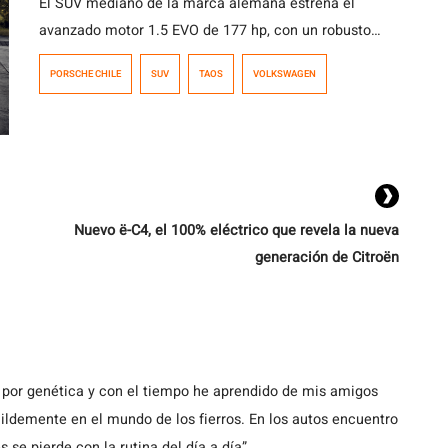
El SUV mediano de la marca alemana estrena el
avanzado motor 1.5 EVO de 177 hp, con un robusto
paquete de seguridad, el modelo alcanza la máxima
PORSCHE CHILE
SUV
TAOS
VOLKSWAGEN
calificación bajo el nuevo protocolo de Latin NCAP.
Nuevo ë-C4, el 100% eléctrico que revela la nueva
generación de Citroën
 por genética y con el tiempo he aprendido de mis amigos
demente en el mundo de los fierros. En los autos encuentro
s se pierde con la rutina del día a día”.