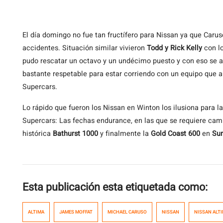
El día domingo no fue tan fructífero para Nissan ya que Caru
accidentes. Situación similar vivieron
Todd y Rick Kelly
con lo
pudo rescatar un octavo y un undécimo puesto y con eso se 
bastante respetable para estar corriendo con un equipo que a
Supercars.
Lo rápido que fueron los Nissan en Winton los ilusiona para l
Supercars: Las fechas endurance, en las que se requiere camb
histórica
Bathurst 1000
y finalmente la
Gold Coast 600
en
Sur
Esta publicación esta etiquetada como:
ALTIMA
JAMES MOFFAT
MICHAEL CARUSO
NISSAN
NISSAN ALT