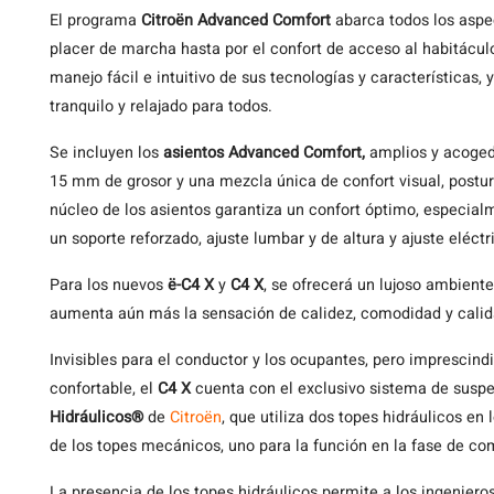
El programa
Citroën Advanced Comfort
abarca todos los aspec
placer de marcha hasta por el confort de acceso al habitáculo
manejo fácil e intuitivo de sus tecnologías y características
tranquilo y relajado para todos.
Se incluyen los
asientos Advanced Comfort
,
amplios y acoged
15 mm de grosor y una mezcla única de confort visual, postu
núcleo de los asientos garantiza un confort óptimo, especial
un soporte reforzado, ajuste lumbar y de altura y ajuste eléctr
Para los nuevos
ë-C4 X
y
C4 X
, se ofrecerá un lujoso ambiente 
aumenta aún más la sensación de calidez, comodidad y calida
Invisibles para el conductor y los ocupantes, pero imprescin
confortable, el
C4 X
cuenta con el exclusivo sistema de susp
Hidráulicos®
de
Citroën
, que utiliza dos topes hidráulicos en
de los topes mecánicos, uno para la función en la fase de com
La presencia de los topes hidráulicos permite a los ingeniero