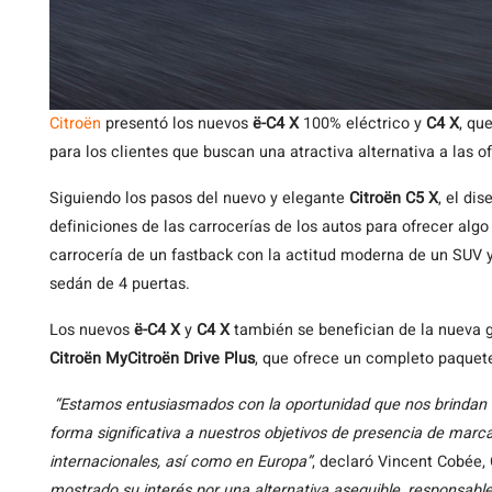
Citroën
presentó los nuevos
ë-C4 X
100% eléctrico y
C4 X
, qu
para los clientes que buscan una atractiva alternativa a las
Siguiendo los pasos del nuevo y elegante
Citroën C5 X
, el di
definiciones de las carrocerías de los autos para ofrecer al
carrocería de un fastback con la actitud moderna de un SUV y
sedán de 4 puertas.
Los nuevos
ë-C4 X
y
C4 X
también se benefician de la nueva 
Citroën MyCitroën Drive Plus
, que ofrece un completo paquete
“Estamos entusiasmados con la oportunidad que nos brindan l
forma significativa a nuestros objetivos de presencia de marc
internacionales, así como en Europa”
, declaró Vincent Cobée,
mostrado su interés por una alternativa asequible, responsabl