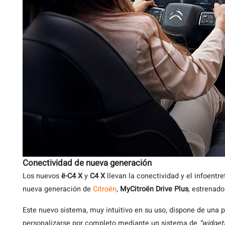
Conectividad de nueva generación
Los nuevos
ë-C4 X
y
C4 X
llevan la conectividad y el infoentre
nueva generación de
Citroën
,
MyCitroën Drive Plus
, estrenad
Este nuevo sistema, muy intuitivo en su uso, dispone de una p
personalizarse por completo mediante un sistema de
“widget