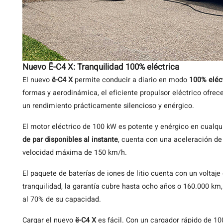
Nuevo Ë-C4 X: Tranquilidad 100% eléctrica
El nuevo
ë-C4 X
permite conducir a diario en modo
100% eléct
formas y aerodinámica, el eficiente propulsor eléctrico ofre
un rendimiento prácticamente silencioso y enérgico.
El motor eléctrico de 100 kW es potente y enérgico en cualqu
de par disponibles al instante
, cuenta con una aceleración d
velocidad máxima de 150 km/h.
El paquete de baterías de iones de litio cuenta con un volta
tranquilidad, la garantía cubre hasta ocho años o 160.000 km
al 70% de su capacidad.
Cargar el nuevo
ë-C4 X
es fácil. Con un cargador rápido de 10