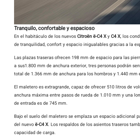
Tranquilo, confortable y espacioso
En el habitáculo de los nuevos
Citroën ë-C4 X
y
C4 X
, los con
de tranquilidad, confort y espacio inigualables gracias a la e
Las plazas traseras ofrecen 198 mm de espacio para las piern
a sus1.800 mm de anchura exterior, tres personas podrán se
total de 1.366 mm de anchura para los hombros y 1.440 mm e
El maletero es extragrande, capaz de ofrecer 510 litros de vol
anchura máxima entre pasos de rueda de 1.010 mm y una lon
de entrada es de 745 mm.
Bajo el suelo del maletero se emplaza un espacio adicional pa
del nuevo
ë-C4 X
. Los respaldos de los asientos traseros tam
capacidad de carga.