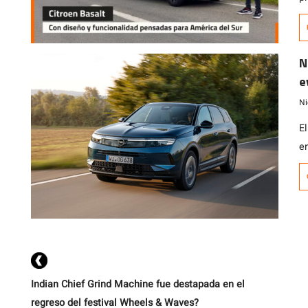
e
4,
m
N
c
e
li
d
Ni
E
e
re
e
c
Indian Chief Grind Machine fue destapada en el
regreso del festival Wheels & Waves?