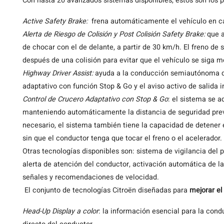
Con hasta 20 avanzados sistemas disponibles, estos son los p
Active Safety Brake:
frena automáticamente el vehículo en ca
Alerta de Riesgo de Colisión y Post Colisión Safety Brake:
que a
de chocar con el de delante, a partir de 30 km/h. El freno d
después de una colisión para evitar que el vehículo se siga 
Highway Driver Assist:
ayuda a la conducción semiautónoma de
adaptativo con función Stop & Go y el aviso activo de salida in
Control de Crucero Adaptativo con Stop & Go
: el sistema se a
manteniendo automáticamente la distancia de seguridad prev
necesario, el sistema también tiene la capacidad de detener 
sin que el conductor tenga que tocar el freno o el acelerador.
Otras tecnologías disponibles son: sistema de vigilancia del p
alerta de atención del conductor, activación automática de l
señales y recomendaciones de velocidad.
El conjunto de tecnologías Citroën diseñadas para
mejorar el 
Head-Up Display a color
: la información esencial para la con