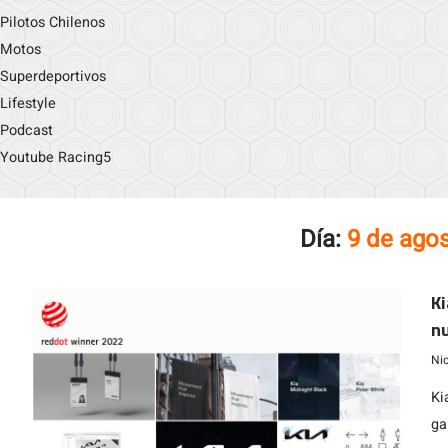
Pilotos Chilenos
Motos
Superdeportivos
Lifestyle
Podcast
Youtube Racing5
Día:
9 de ago
Ki
nu
Ni
Ki
ga