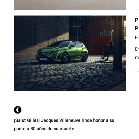
ve
P
Peu
t
Ni
E
m
s
p
e
C
[…
¡Salut Gilles! Jacques Villeneuve rinde honor a su
padre a 30 años de su muerte