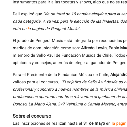
instrumentos para ir a las tocatas y shows, algo que no se rep
Dell explicó que
“de un total de 10 bandas elegidas para la se
cada categoría. A su vez, para la elección de las finalistas, do
voto en
l
a pagina de Peugeot Music”
.
El jurado de Peugeot Music está integrado por reconocidas pe
medios de comunicación como son:
Alfredo Lewin, Pablo Ma
miembro de Sello Azul de Fundación Música de Chile. Todos el
opiniones y consejos, además de elegir al ganador de Peugeo
Para el Presidente de la Fundación Música de Chile,
Alejandr
valioso para el concurso,
“El objetivo de Sello Azul desde su 
profesional y concreto a nuevos nombres de la música chile
producciones aportado nombres relevantes al quehacer de la 
Donoso, La Mano Ajena, 3×7 Veintiuna o Camila Moreno, entre 
Sobre el concurso
Las inscripciones se realizan hasta el
31 de mayo
en
la pági