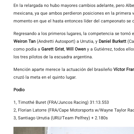
En la relargada no hubo mayores cambios adelante, pero Alber
mexicana, ya que ambos perdieron posiciones en la primera vu
momento en que el hasta entonces líder del campeonato se ca
Regresando a los primeros lugares, la competencia se tornó 
Weiron Tan
(Andretti Autosport) a Urrutia, y
Daniel Burkett
(Ca
como podía a
Garett Grist
,
Will Owen
y a Gutiérrez, todos el
los tres pilotos de la escuadra argentina.
Mención aparte merece la actuación del brasileño
Víctor Fra
cruzó la meta en el quinto lugar.
Podio
1, Timothé Buret (FRA/Juncos Racing) 31:13.553
2, Florian Latorre (FRA/Cape Motorsports w/Wayne Taylor Rac
3, Santiago Urrutia (URU/Team Pelfrey) + 2.180s