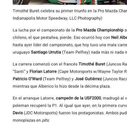
Timothé Buret celebra su primer triunfo en la Pro Mazda Ch
Indianapolis Motor Speedway, LLC Photography)
La lucha por el campeonato de la
Pro Mazda Championship
s
chileno, el que pestañea, pierde. Eso ocurrió hoy con
Neil Alb
hasta ayer líder del campeonato, que hoy tuvo una mala carre
uruguayo
Santiago Urrutia
(Team Pelfrey) nada más ni nada 
La carrera comenzó con el francés
Timothé Buret
(Juncos Rac
“Santi” y
Florian Latorre
(Cape Motorsports w/Wayne Taylor Ra
Patricio O’Ward
(Team Pelfrey) y
José Gutiérrez
(Juncos Racin
mientras que Alberico lo hizo desde la décima plaza.
En el arranque Latorre,
campeón de la USF2000
, madrugó al 
poleman recuperó la P1. Al igual que ayer, en la primera cur
Davis
(JDC Motorsports) fueron los protagonistas. Ambos pudi
monoplazas en
pits
.