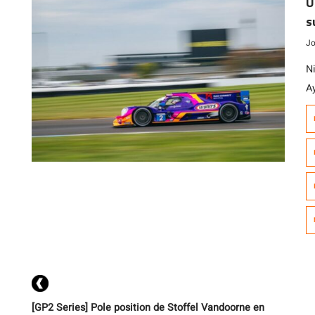
U
s
Jo
N
Ay
e
C
(c
p
de
[GP2 Series] Pole position de Stoffel Vandoorne en