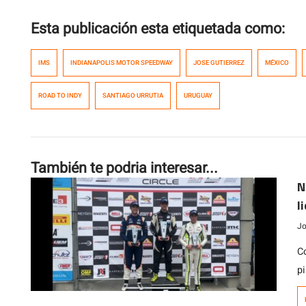
Esta publicación esta etiquetada como:
IMS
INDIANAPOLIS MOTOR SPEEDWAY
JOSE GUTIERREZ
MÉXICO
ROAD TO INDY
SANTIAGO URRUTIA
URUGUAY
También te podria interesar...
N
l
Jo
C
pi
un