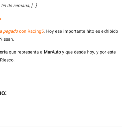
 fin de semana, […]
ía pegado
con Racing5
. Hoy ese importante hito es exhibido
Nissan.
orta
que representa a
MarAuto
y que desde hoy, y por este
 Riesco.
mo: