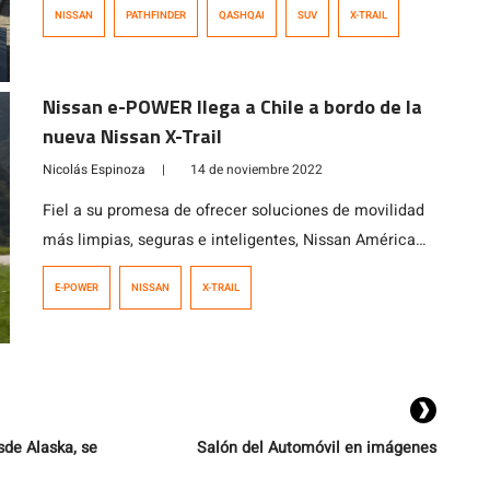
NISSAN
PATHFINDER
QASHQAI
SUV
X-TRAIL
distintos escenarios y terrenos en los que son puestas
a prueba en el país. Las flamantes Nissan Qashqai,
Nissan X-Trail y Nissan Pathfinder, ya están
Nissan e-POWER llega a Chile a bordo de la
disponibles en toda la red de […]
nueva Nissan X-Trail
Nicolás Espinoza
|
14 de noviembre 2022
Fiel a su promesa de ofrecer soluciones de movilidad
más limpias, seguras e inteligentes, Nissan América
del Sur confirma la llegada del primer vehículo
E-POWER
NISSAN
X-TRAIL
equipado con la tecnología e-POWER a la región, tal
como fuera anunciado en el marco de Nissan
Innovation Week celebrada en San Pablo, Brasil. Se
trata de Nissan X- Trail e-POWER y Chile será el […]
sde Alaska, se
Salón del Automóvil en imágenes