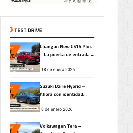
TEST DRIVE
Changan New CS15 Plus
– La puerta de entrada a
la familia Changan
18 de enero 2026
Suzuki Dzire Hybrid –
Ahora con identidad
propia y mayor
8 de enero 2026
rendimiento
Volkswagen Tera –