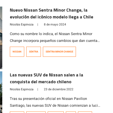
Nuevo Nissan Sentra Minor Change, la
evolución del icónico modelo llega a Chile
Nicolás Espinoza
|
8 de mayo 2024
Como su nombre lo indica, el Nissan Sentra Minor
Change incorpora pequeños cambios que dan cuenta
de una evolución de un ya clásico modelo de la marca
NISSAN
SENTRA
SENTRA MINOR CHANGE
japonesa.
Las nuevas SUV de Nissan salen a la
conquista del mercado chileno
Nicolás Espinoza
|
23 de diciembre 2022
Tras su presentación oficial en Nissan Pavilion
Santiago, las nuevas SUV de Nissan comienzan a lucir
sus bondades, conquistando a los conductores en los