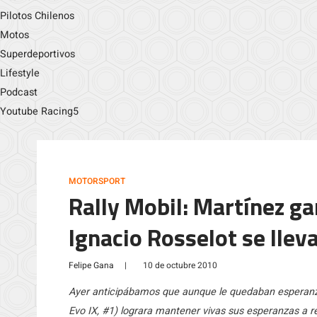
Pilotos Chilenos
Motos
Superdeportivos
Lifestyle
Podcast
Youtube Racing5
MOTORSPORT
Rally Mobil: Martínez g
Ignacio Rosselot se llev
Felipe Gana
|
10 de octubre 2010
Ayer anticipábamos que aunque le quedaban esperanza
Evo IX, #1) lograra mantener vivas sus esperanzas a 