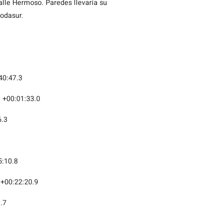
lle Hermoso. Paredes llevaría su
odasur.
40:47.3
 +00:01:33.0
6.3
5:10.8
 +00:22:20.9
.7