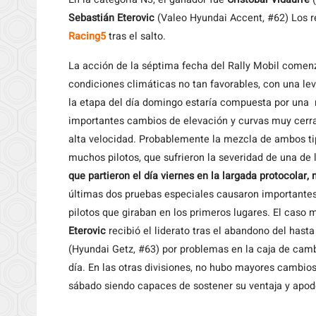
Sebastián Eterovic
(Valeo Hyundai Accent, #62) Los re
Racing5
tras el salto.
La acción de la séptima fecha del Rally Mobil com
condiciones climáticas no tan favorables, con una lev
la etapa del día domingo estaría compuesta por una 
importantes cambios de elevación y curvas muy cerrad
alta velocidad. Probablemente la mezcla de ambos ti
muchos pilotos, que sufrieron la severidad de una d
que partieron el día viernes en la largada protocolar, 
últimas dos pruebas especiales causaron importantes
pilotos que giraban en los primeros lugares. El caso 
Eterovic
recibió el liderato tras el abandono del hasta
(Hyundai Getz, #63) por problemas en la caja de camb
día. En las otras divisiones, no hubo mayores cambios e
sábado siendo capaces de sostener su ventaja y apode