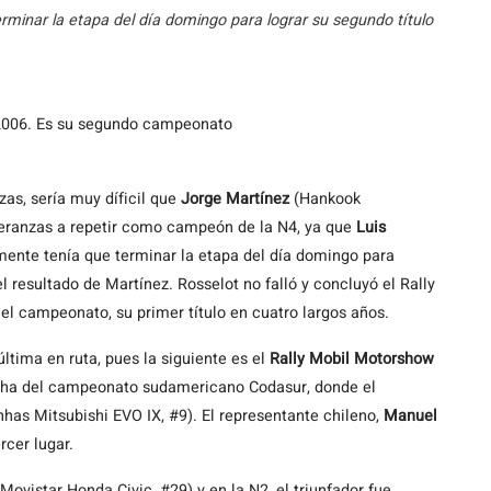
rminar la etapa del día domingo para lograr su segundo título
e 2006. Es su segundo campeonato
s, sería muy díficil que
Jorge Martínez
(Hankook
speranzas a repetir como campeón de la N4, ya que
Luis
amente tenía que terminar la etapa del día domingo para
el resultado de Martínez. Rosselot no falló y concluyó el Rally
l campeonato, su primer título en cuatro largos años.
última en ruta, pues la siguiente es el
Rally Mobil Motorshow
cha del campeonato sudamericano Codasur, donde el
has Mitsubishi EVO IX, #9). El representante chileno,
Manuel
rcer lugar.
Movistar Honda Civic, #29) y en la N2, el triunfador fue