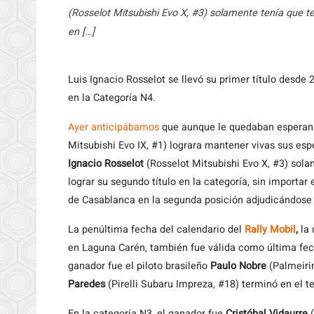
(Rosselot Mitsubishi Evo X, #3) solamente tenía que te
en […]
Luis Ignacio Rosselot se llevó su primer título desd
en la Categoría N4.
Ayer
anticipábamos
que aunque le quedaban esperanza
Mitsubishi Evo IX, #1) lograra mantener vivas sus e
Ignacio Rosselot
(Rosselot Mitsubishi Evo X, #3) sol
lograr su segundo título en la categoría, sin importar 
de Casablanca en la segunda posición adjudicándose e
La penúltima fecha del calendario del
Rally Mobil
,
la 
en Laguna Carén, también fue válida como última fe
ganador fue el piloto brasileño
Paulo Nobre
(Palmeirin
Paredes
(Pirelli Subaru Impreza, #18) terminó en el te
En la categoría N3, el ganador fue
Cristóbal Vidaurre
(