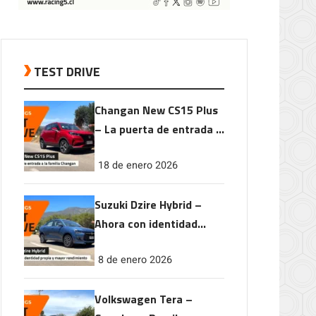
TEST DRIVE
Changan New CS15 Plus
– La puerta de entrada a
la familia Changan
18 de enero 2026
Suzuki Dzire Hybrid –
Ahora con identidad
propia y mayor
8 de enero 2026
rendimiento
Volkswagen Tera –