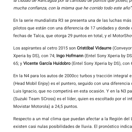
la ciudad de Rancagua por la cantidad de puntos que poseo, p
mucha confianza, con la misma que he corrido todo este año”
En la serie mundialista R3 se presenta una de las luchas más
pilotos que están con una diferencia de 17 unidades y donde 
fechas de Talca, que otorga 29 puntos en total, y el MotorSho
Los aspirantes al cetro 2015 son
Cristóbal Vidaurre
(Conveyor 
Xperia by DS), con 74;
Ingo Hofmann
(Entel Sony Xperia by DS
65; y
Vicente García Huidobro
(Entel Sony Xperia by DS), con 
En la N4 para los autos de 2000cc turbos y tracción integral 
(Head Mobil Enjoy) es el puntero, seguido con una diferencia
Luis Ignacio, que no competirá en esta ocasión. Y en la N3 
(Suzuki Team SCross) es el líder, quien es escoltado por el i
Movistar Motorola) a 24,5 puntos.
Respecto a un mal clima que puedan afectar a la Región del 
existen casi nulas posibilidades de lluvia. El pronóstico indi