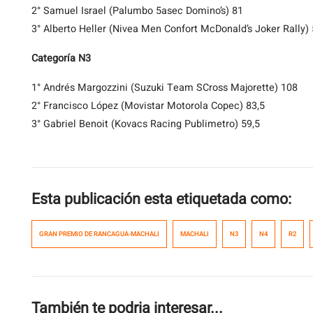
2° Samuel Israel (Palumbo 5asec Domino’s) 81
3° Alberto Heller (Nivea Men Confort McDonald’s Joker Rally)
Categoría N3
1° Andrés Margozzini (Suzuki Team SCross Majorette) 108
2° Francisco López (Movistar Motorola Copec) 83,5
3° Gabriel Benoit (Kovacs Racing Publimetro) 59,5
Esta publicación esta etiquetada como:
GRAN PREMIO DE RANCAGUA-MACHALI
MACHALI
N3
N4
R2
También te podria interesar...