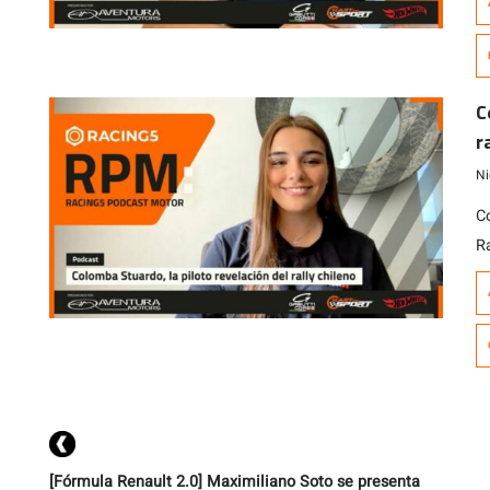
pi
a
a
c
C
su
r
Ni
C
R
t
St
e
c
d
[Fórmula Renault 2.0] Maximiliano Soto se presenta