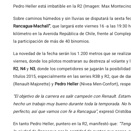
Pedro Heller está imbatible en la R2 (Imagen: Max Montecino
Sobre caminos húmedos y sin lluvias se disputará la sexta 
Rancagua-Machalí”
, que largará este viernes 16 -a las 19:30
kilómetro en la Avenida República de Chile, frente al Complejo
la participación de más de 40 binomios.
La novedad de la fecha serán los 1.200 metros que se realiza
viernes, donde los pilotos mostraran su destreza al volante y
R2
,
N4
y
N3
, donde los competidores se jugarán la posibilidad
títulos 2015, especialmente en las series R3B y R2, que de dar
(Renault-Majorette) y
Pedro Heller
(Nivea Men-Confort), respe
“El objetivo de la carrera es salir campeón con Renault. Est
hecho un trabajo muy bueno durante toda la temporada. No h
perfecto, así que vamos con fe a Rancagua”
, expresó Cristóbal
En tanto Pedro Heller, puntero en la R2, manifestó que:
“Tengo