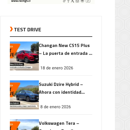
TEST DRIVE
Changan New CS15 Plus
– La puerta de entrada a
la familia Changan
18 de enero 2026
Suzuki Dzire Hybrid –
Ahora con identidad
propia y mayor
8 de enero 2026
rendimiento
Volkswagen Tera –