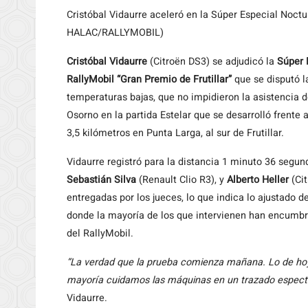
Cristóbal Vidaurre aceleró en la Súper Especial Noc
HALAC/RALLYMOBIL)
Cristóbal Vidaurre
(Citroën DS3) se adjudicó la
Súper 
RallyMobil “Gran Premio de Frutillar”
que se disputó l
temperaturas bajas, que no impidieron la asistencia de
Osorno en la partida Estelar que se desarrolló frente 
3,5 kilómetros en Punta Larga, al sur de Frutillar.
Vidaurre registró para la distancia 1 minuto 36 segu
Sebastián Silva
(Renault Clio R3), y
Alberto Heller
(Cit
entregadas por los jueces, lo que indica lo ajustado d
donde la mayoría de los que intervienen han encumbra
del RallyMobil.
“La verdad que la prueba comienza mañana. Lo de hoy 
mayoría cuidamos las máquinas en un trazado especta
Vidaurre.