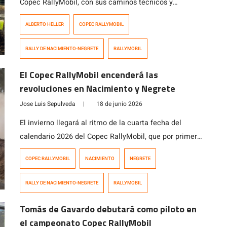
Copec RallyMobil, con sus caminos técnicos y
constantes cambios meteorológicos (incluyendo
ALBERTO HELLER
COPEC RALLYMOBIL
lluvia), trajo consigo una gran cuarta fecha del
calendario 2026, un evento potenciado por la
RALLY DE NACIMIENTO-NEGRETE
RALLYMOBIL
celebración del día del padre que terminó a nivel
deportivo con las victorias de Alberto Heller (RC2),
El Copec RallyMobil encenderá las
Ignacio Gardiol (RC3), […]
revoluciones en Nacimiento y Negrete
Jose Luis Sepulveda
|
18 de junio 2026
El invierno llegará al ritmo de la cuarta fecha del
calendario 2026 del Copec RallyMobil, que por primera
vez en su historia de 26 años visitará las localidades
COPEC RALLYMOBIL
NACIMIENTO
NEGRETE
de Nacimiento y Negrete en la Región del Biobío. El
estreno de Nacimiento y Negrete como locaciones
RALLY DE NACIMIENTO-NEGRETE
RALLYMOBIL
anfitrionas de una prueba por el Campeonato Nacional
de Rally, […]
Tomás de Gavardo debutará como piloto en
el campeonato Copec RallyMobil