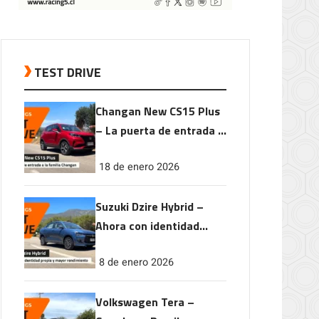
TEST DRIVE
Changan New CS15 Plus
– La puerta de entrada a
la familia Changan
18 de enero 2026
Suzuki Dzire Hybrid –
Ahora con identidad
propia y mayor
8 de enero 2026
rendimiento
Volkswagen Tera –