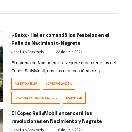
«Beto» Heller comandó los festejos en el
Rally de Nacimiento-Negrete
Jose Luis Sepulveda
|
22 de junio 2026
El estreno de Nacimiento y Negrete como terrenos del
Copec RallyMobil, con sus caminos técnicos y
constantes cambios meteorológicos (incluyendo
ALBERTO HELLER
COPEC RALLYMOBIL
lluvia), trajo consigo una gran cuarta fecha del
calendario 2026, un evento potenciado por la
RALLY DE NACIMIENTO-NEGRETE
RALLYMOBIL
celebración del día del padre que terminó a nivel
deportivo con las victorias de Alberto Heller (RC2),
El Copec RallyMobil encenderá las
Ignacio Gardiol (RC3), […]
revoluciones en Nacimiento y Negrete
Jose Luis Sepulveda
|
18 de junio 2026