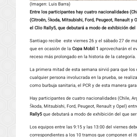
(Imagen: Luis Barra)
Entre los participantes hay cuatro nacionalidades (Ch
(Citroën, Škoda, Mitsubishi, Ford, Peugeot, Renault y
el Clio Rally5, que debutará a modo de exhibición del 
Santiago recibe este viernes 26 y el sábado 27 de mar
que en ocasión de la
Copa Mobil 1
aprovecharán el ev
receso más prolongado en la historia de la categoría.
La primera mitad de esta semana sirvió para que los 
cualquier persona involucrada en la prueba, se realiz
como burbuja sanitaria, el PCR y de esta manera garan
Hay participantes de cuatro nacionalidades (Chile, Ar
Škoda, Mitsubishi, Ford, Peugeot, Renault y Opel) en
Rally5
que debutará a modo de exhibición del que sería
Los equipos entre las 9:15 y las 13:00 del viernes deb
correspondientes a los 10 tramos que componen el iti