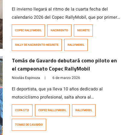
El invierno llegará al ritmo de la cuarta fecha del
calendario 2026 del Copec RallyMobil, que por primera
vez en su historia de 26 años visitará las localidades
COPEC RALLYMOBIL
NACIMIENTO
NEGRETE
de Nacimiento y Negrete en la Región del Biobío. El
estreno de Nacimiento y Negrete como locaciones
RALLY DE NACIMIENTO-NEGRETE
RALLYMOBIL
anfitrionas de una prueba por el Campeonato Nacional
de Rally, […]
Tomás de Gavardo debutará como piloto en
el campeonato Copec RallyMobil
Nicolás Espinoza
|
6 de marzo 2026
El deportista, que ya lleva 10 años dedicado al
motociclismo profesional, salta ahora al
automovilismo, pero sin dejar las motos porque
COPA GT2I
COPEC RALLLYMOBIL
RALLYMOBIL
seguirá compitiendo en el Mundial de Rally Cross
Country buscando entrar al top 20 en el Dakar 2027.
TOMAS DE GAVARDO