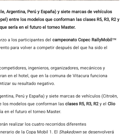
ile, Argentina, Perú y España) y siete marcas de vehículos
 Opel) entre los modelos que conforman las clases R5, R3, R2 y
que sería en el futuro el torneo Master.
zo a los participantes del
campeonato Copec RallyMobil™
ento para volver a competir después del que ha sido el
competidores, ingenieros, organizadores, mecánicos y
aran en el hotel, que en la comuna de Vitacura funciona
tizar su resultado negativo.
gentina, Perú y España) y siete marcas de vehículos (Citroën,
tre los modelos que conforman las
clases R5, R3, R2
y el
Clio
 en el futuro el torneo Master.
erán realizar los cuatro recorridos diferentes
nerario de la Copa Mobil 1. El
Shakedown
se desenvolverá