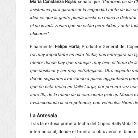
María Constanza Rojas
, señaló que
“Carabineros de Ch
asistencia para garantizar la seguridad tanto de los c
idea es que la gente pueda asistir en masa a disfrutar 
el no invadir zonas que no están permitidas y ante tod
ubicarse”
.
Finalmente,
Felipe Horta
, Productor General del Cope
rol muy importante en esta fecha, nos entregará un ti
menor donde hay que manejar muy bien el tema de la sup
que dosificar y ser muy estratégicos. Otro aspecto mu
donde seguimos avanzando a pasos agigantados para ll
que en esta fecha en Calle Larga, por primera vez co
auto 00, de la mano de la camioneta pick up Maxus 
evolucionando la competencia, con vehículos libres d
La Antesala
Tras la exitosa primera fecha del Copec RallyMobil 20
internacional, donde el triunfo lo obtuvieron el binom