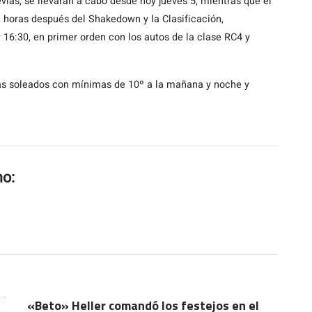
vias, se llevarán a cabo desde hoy jueves 5, mientras que el
, horas después del Shakedown y la Clasificación,
 16:30, en primer orden con los autos de la clase RC4 y
días soleados con mínimas de 10º a la mañana y noche y
mo:
«Beto» Heller comandó los festejos en el