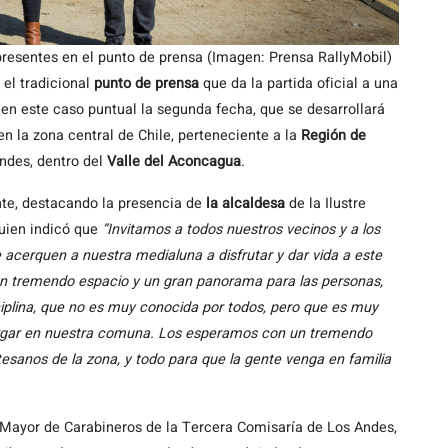
 presentes en el punto de prensa (Imagen: Prensa RallyMobil)
y el tradicional
punto de prensa
que da la partida oficial a una
, en este caso puntual la segunda fecha, que se desarrollará
n la zona central de Chile, perteneciente a la
Región
de
ndes, dentro del
Valle del Aconcagua
.
ente, destacando la presencia de
la alcaldesa
de la Ilustre
quien indicó que
“Invitamos a todos nuestros vecinos y a los
 acerquen a nuestra medialuna a disfrutar y dar vida a este
 un tremendo espacio y un gran panorama para las personas,
ciplina, que no es muy conocida por todos, pero que es muy
bergar en nuestra comuna. Los esperamos con un tremendo
tesanos de la zona, y todo para que la gente venga en familia
la Mayor de Carabineros de la Tercera Comisaría de Los Andes,