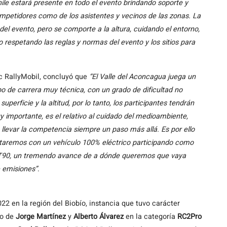
ile estará presente en todo el evento brindando soporte y
ompetidores como de los asistentes y vecinos de las zonas. La
del evento, pero se comporte a la altura, cuidando el entorno,
o respetando las reglas y normas del evento y los sitios para
c RallyMobil, concluyó que
“El Valle del Aconcagua juega un
po de carrera muy técnica, con un grado de dificultad no
erficie y la altitud, por lo tanto, los participantes tendrán
y importante, es el relativo al cuidado del medioambiente,
evar la competencia siempre un paso más allá. Es por ello
ntaremos con un vehículo 100% eléctrico participando como
eT90, un tremendo avance de a dónde queremos que vaya
e emisiones”
.
22 en la región del Biobío, instancia que tuvo carácter
io de
Jorge Martínez
y
Alberto Álvarez
en la categoría
RC2Pro