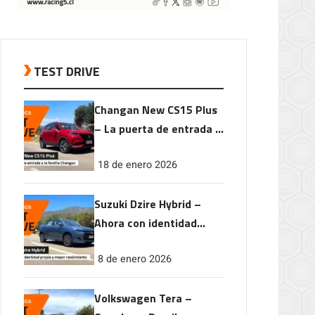
TEST DRIVE
Changan New CS15 Plus
– La puerta de entrada a
la familia Changan
18 de enero 2026
Suzuki Dzire Hybrid –
Ahora con identidad
propia y mayor
8 de enero 2026
rendimiento
Volkswagen Tera –