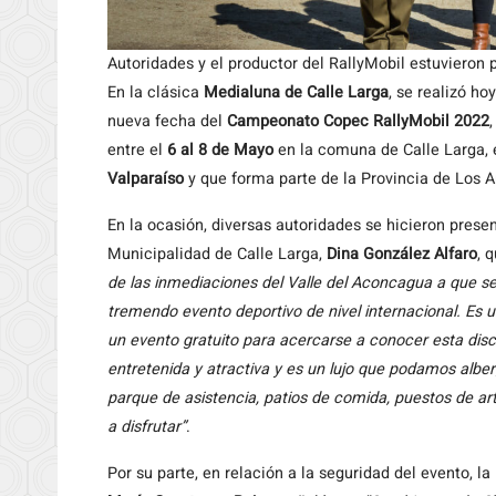
Autoridades y el productor del RallyMobil estuvieron
En la clásica
Medialuna de Calle Larga
, se realizó ho
nueva fecha del
Campeonato Copec RallyMobil
2022
entre el
6 al 8 de Mayo
en la comuna de Calle Larga, e
Valparaíso
y que forma parte de la Provincia de Los A
En la ocasión, diversas autoridades se hicieron pres
Municipalidad de Calle Larga,
Dina González Alfaro
, 
de las inmediaciones del Valle del Aconcagua a que se
tremendo evento deportivo de nivel internacional. Es
un evento gratuito para acercarse a conocer esta dis
entretenida y atractiva y es un lujo que podamos al
parque de asistencia, patios de comida, puestos de ar
a disfrutar”
.
Por su parte, en relación a la seguridad del evento, 