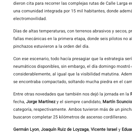
dieron cita para recorrer las complejas rutas de Calle Larga e
una comunidad integrada por 15 mil habitantes, donde además
electromovilidad.
Días de altas temperaturas, con terrenos abrasivos y secos, 
fallas mecánicas en la primera etapa, donde seis pilotos no a
pinchazos estuvieron a la orden del día.
Con ese escenario, todo hacía presagiar que la estrategia serí
neumáticos disponibles, sin embargo, el día domingo mostró e
considerablemente, al igual que la visibilidad matutina. Ade
se encontraba compactado, soltando mucha piedra en el cam
Entre otras novedades que también nos dejó la jornada en la
fecha,
Jorge Martínez
y el siempre candidato,
Martín
Scuncio
categoría, respectivamente. Ambos tuvieron más de un pinch
buscaron completar 25 kilómetros de ascenso cordillerano.
Germán Lyon
,
Joaquín Ruiz de Loyzaga
,
Vicente Israel
y
Edua