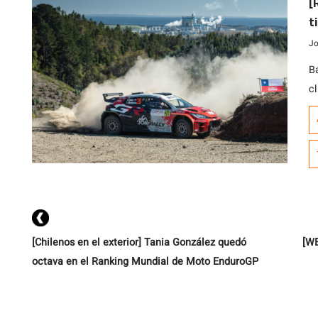
[
t
Jo
B
cl
A
2
R
cl
ac
[Chilenos en el exterior] Tania González quedó
[WE
octava en el Ranking Mundial de Moto EnduroGP