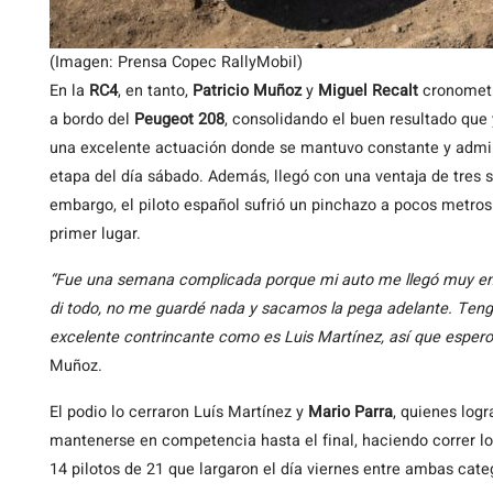
(Imagen: Prensa Copec RallyMobil)
En la
RC4
, en tanto,
Patricio Muñoz
y
Miguel Recalt
cronometr
a bordo del
Peugeot 208
, consolidando el buen resultado que
una excelente actuación donde se mantuvo constante y admin
etapa del día sábado. Además, llegó con una ventaja de tres
embargo, el piloto español sufrió un pinchazo a pocos metros
primer lugar.
“Fue una semana complicada porque mi auto me llegó muy enc
di todo, no me guardé nada y sacamos la pega adelante. Tengo 
excelente contrincante como es Luis Martínez, así que espero i
Muñoz.
El podio lo cerraron Luís Martínez y
Mario Parra
, quienes logr
mantenerse en competencia hasta el final, haciendo correr lo
14 pilotos de 21 que largaron el día viernes entre ambas cate