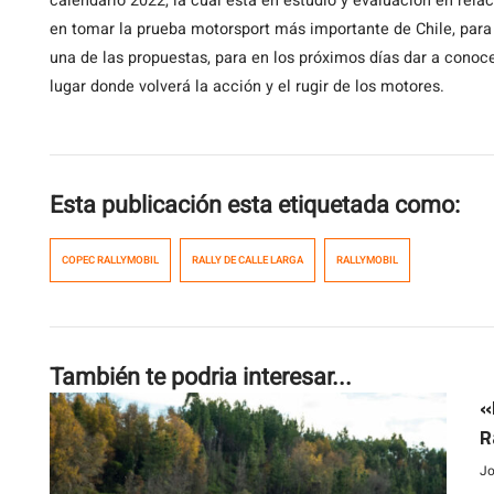
calendario 2022, la cual está en estudio y evaluación en rela
en tomar la prueba motorsport más importante de Chile, para 
una de las propuestas, para en los próximos días dar a conocer
lugar donde volverá la acción y el rugir de los motores.
Esta publicación esta etiquetada como:
COPEC RALLYMOBIL
RALLY DE CALLE LARGA
RALLYMOBIL
También te podria interesar...
«
R
Jo