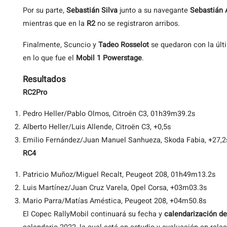
Por su parte,
Sebastián Silva
junto a su navegante
Sebastián 
mientras que en la
R2
no se registraron arribos.
Finalmente, Scuncio y
Tadeo Rosselot
se quedaron con la últ
en lo que fue el
Mobil 1 Powerstage
.
Resultados
RC2Pro
Pedro Heller/Pablo Olmos, Citroën C3, 01h39m39.2s
Alberto Heller/Luis Allende, Citroën C3, +0,5s
Emilio Fernández/Juan Manuel Sanhueza, Skoda Fabia, +27,2
RC4
Patricio Muñoz/Miguel Recalt, Peugeot 208, 01h49m13.2s
Luis Martínez/Juan Cruz Varela, Opel Corsa, +03m03.3s
Mario Parra/Matías Améstica, Peugeot 208, +04m50.8s
El Copec RallyMobil continuará su fecha y
calendarización del