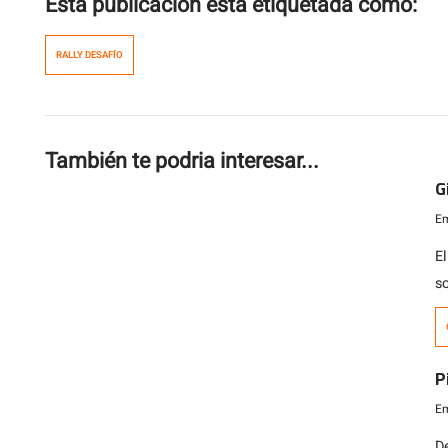
Esta publicación esta etiquetada como:
RALLY DESAFÍO
También te podria interesar...
G
Em
E
s
n
«
R
P
t
Em
[…
De