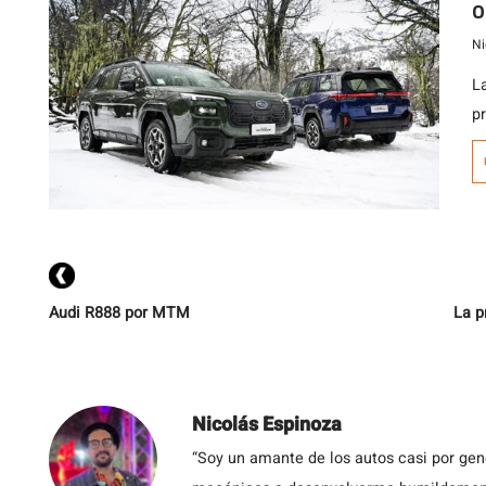
O
m
Ni
L
p
ac
r
C
C
m
p
Audi R888 por MTM
La p
Nicolás Espinoza
“Soy un amante de los autos casi por ge