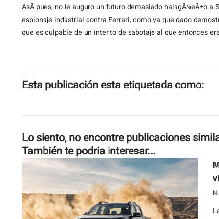
AsÃ­ pues, no le auguro un futuro demasiado halagÃ¼eÃ±o a S
espionaje industrial contra Ferrari, como ya que dado demos
que es culpable de un intento de sabotaje al que entonces era
Esta publicación esta etiquetada como:
Lo siento, no encontre publicaciones simil
También te podria interesar...
M
v
Ni
L