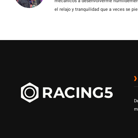
mecánicos a desenvolverme humildemente 
el relajo y tranquilidad que a veces se pie
D
m