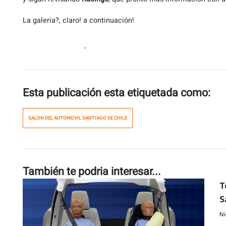
La galeria?, claro! a continuación!
Esta publicación esta etiquetada como:
SALON DEL AUTOMOVIL SANTIAGO DE CHILE
También te podria interesar...
T
S
Ni