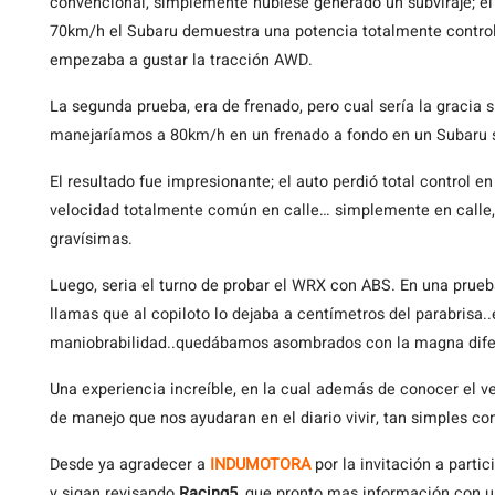
convencional, simplemente hubiese generado un subviraje; el
70km/h el Subaru demuestra una potencia totalmente contro
empezaba a gustar la tracción AWD.
La segunda prueba, era de frenado, pero cual sería la gracia 
manejaríamos a 80km/h en un frenado a fondo en un Subaru s
El resultado fue impresionante; el auto perdió total control en
velocidad totalmente común en calle… simplemente en calle,
gravísimas.
Luego, seria el turno de probar el WRX con ABS. En una prueb
llamas que al copiloto lo dejaba a centímetros del parabrisa..e
maniobrabilidad..quedábamos asombrados con la magna difere
Una experiencia increíble, en la cual además de conocer el v
de manejo que nos ayudaran en el diario vivir, tan simples co
Desde ya agradecer a
INDUMOTORA
por la invitación a parti
y sigan revisando
Racing5
, que pronto mas información con u