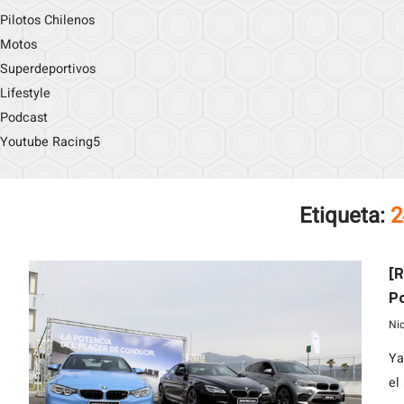
Pilotos Chilenos
Motos
Superdeportivos
Lifestyle
Podcast
Youtube Racing5
Etiqueta:
2
[R
P
Ni
Ya
el