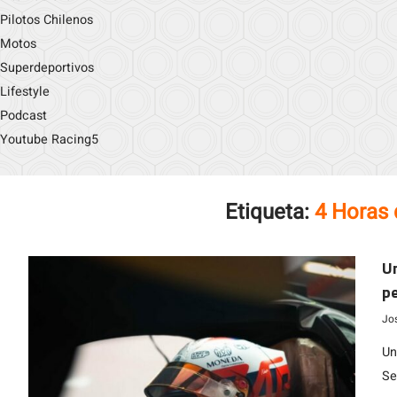
Pilotos Chilenos
Motos
Superdeportivos
Lifestyle
Podcast
Youtube Racing5
Etiqueta:
4 Horas
Un
pe
Jo
Un
Se