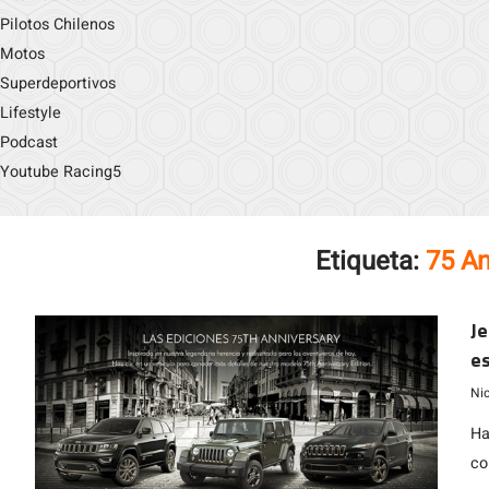
Pilotos Chilenos
Motos
Superdeportivos
Lifestyle
Podcast
Youtube Racing5
Etiqueta:
75 An
Je
es
Ni
Ha
co