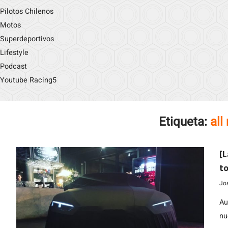
Pilotos Chilenos
Motos
Superdeportivos
Lifestyle
Podcast
Youtube Racing5
Etiqueta:
all
[L
t
Jo
Au
nu