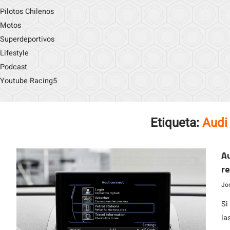
Pilotos Chilenos
Motos
Superdeportivos
Lifestyle
Podcast
Youtube Racing5
Etiqueta:
Audi
Au
re
Jo
Si
la