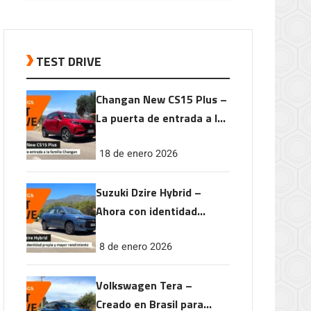
TEST DRIVE
Changan New CS15 Plus –
La puerta de entrada a la
familia Changan
18 de enero 2026
Suzuki Dzire Hybrid –
Ahora con identidad
propia y mayor
8 de enero 2026
rendimiento
Volkswagen Tera –
Creado en Brasil para