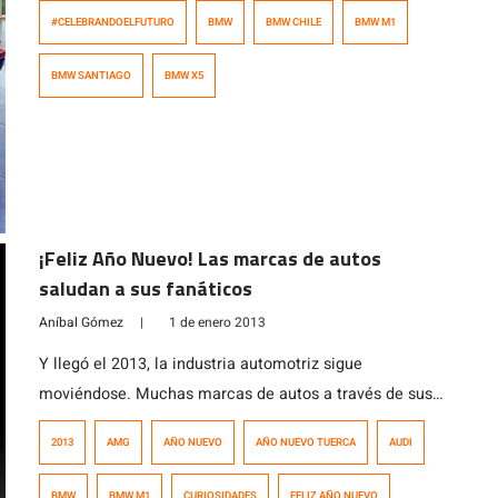
en la presentación de las nuevas instalaciones dentro
#CELEBRANDOELFUTURO
BMW
BMW CHILE
BMW M1
de su edificio corporativo BMW Santiago en La Dehesa
y el lanzamiento de la nueva generación de «The Boss»,
BMW SANTIAGO
BMW X5
el BMW X5 que contaron con la presencia de […]
¡Feliz Año Nuevo! Las marcas de autos
saludan a sus fanáticos
Aníbal Gómez
|
1 de enero 2013
Y llegó el 2013, la industria automotriz sigue
moviéndose. Muchas marcas de autos a través de sus
redes sociales dejan sus saludos a los fanáticos.
2013
AMG
AÑO NUEVO
AÑO NUEVO TUERCA
AUDI
BMW
BMW M1
CURIOSIDADES
FELIZ AÑO NUEVO