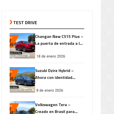
TEST DRIVE
Changan New CS15 Plus –
La puerta de entrada a la
familia Changan
18 de enero 2026
Suzuki Dzire Hybrid –
Ahora con identidad
propia y mayor
8 de enero 2026
rendimiento
Volkswagen Tera –
Creado en Brasil para