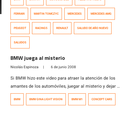
FERRARI
MARTIN TOMCZYC
MERCEDES
MERCEDES AMG
PEUGEOT
RACING5
RENAULT
SALUDO DE AÑO NUEVO
SALUDOS
BMW juega al misterio
Nicolás Espinoza
|
6 de junio 2008
Si BMW hizo este video para atraer la atención de los
amantes de los automóviles, juegar al misterio y dejar a
todos intrigados, pues realmente lo han logrado. Se
BMW
BMW GINA LIGHT VISION
BMW M1
CONCEPT CARS
trata del BMW GINA Light Vision, modelo que BMW
presentará en forma exclusiva en el BMW Museum en
Munich. No se sabe mucho al respecto, sólo […]