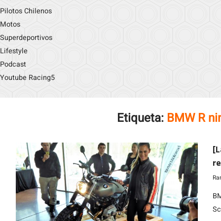
Pilotos Chilenos
Motos
Superdeportivos
Lifestyle
Podcast
Youtube Racing5
Etiqueta:
BMW R nin
[
re
Ra
BM
Sc