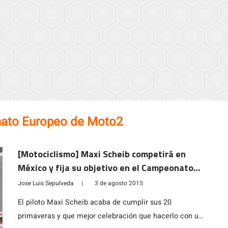
ato Europeo de Moto2
[Motociclismo] Maxi Scheib competirá en
México y fija su objetivo en el Campeonato
Mundial de Superbike en 2016
Jose Luis Sepulveda
|
3 de agosto 2015
El piloto Maxi Scheib acaba de cumplir sus 20
primaveras y que mejor celebración que hacerlo con un