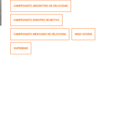
contrato que lo llevará como piloto oficial, y apoyo de
CAMPEONATO ARGENTINO DE VELOCIDAD
fábrica, de uno de los principales equipos del
Campeonato Mexicano de Velocidad en sus últimas
CAMPEONATO EUROPEO DE MOTO2
cuatro fechas de la temporada. El debut lo realizará el
próximo 15 […]
CAMPEONATO MEXICANO DE VELOCIDAD
MAXI SCHEIB
SUPERBIKE