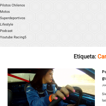
Pilotos Chilenos
Motos
Superdeportivos
Lifestyle
Podcast
Youtube Racing5
Etiqueta:
Car
Po
gu
po
Jo
Si
la