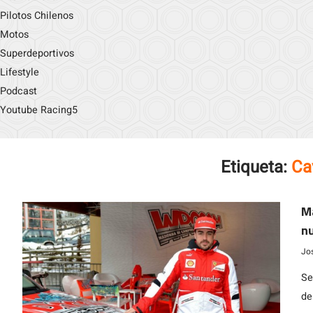
Pilotos Chilenos
Motos
Superdeportivos
Lifestyle
Podcast
Youtube Racing5
Etiqueta:
Ca
Má
n
Jo
Se
de