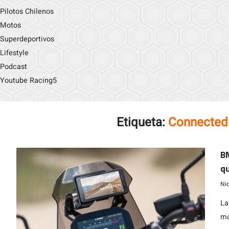
Pilotos Chilenos
Motos
Superdeportivos
Lifestyle
Podcast
Youtube Racing5
Etiqueta:
Connected
B
qu
qu
Ni
La
motociclet