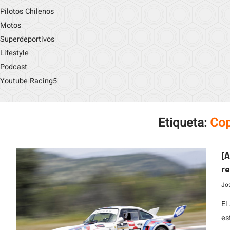
Pilotos Chilenos
Motos
Superdeportivos
Lifestyle
Podcast
Youtube Racing5
Etiqueta:
Cop
[
re
Hi
Jo
h
El
es