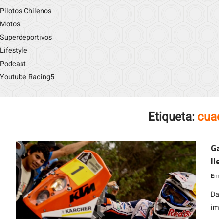
Pilotos Chilenos
Motos
Superdeportivos
Lifestyle
Podcast
Youtube Racing5
Etiqueta:
cua
Ga
l
Emi
Da
im