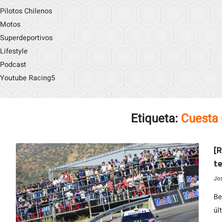
Pilotos Chilenos
Motos
Superdeportivos
Lifestyle
Podcast
Youtube Racing5
Etiqueta:
Cuesta
[R
te
M
Jo
Be
úl