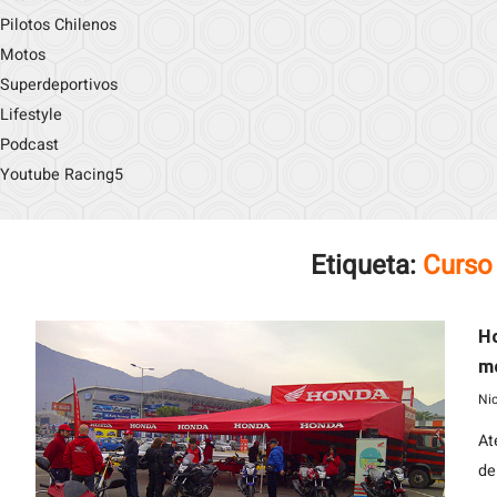
Pilotos Chilenos
Motos
Superdeportivos
Lifestyle
Podcast
Youtube Racing5
Etiqueta:
Curso
Ho
mo
Ni
At
de