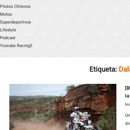
Pilotos Chilenos
Motos
Superdeportivos
Lifestyle
Podcast
Youtube Racing5
Etiqueta:
Dal
[
la
y 
Ni
Un
qu