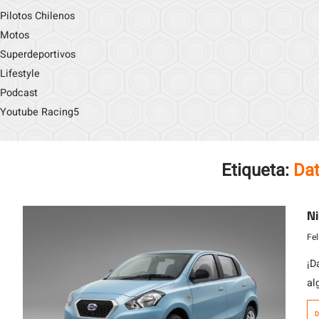
Pilotos Chilenos
Motos
Superdeportivos
Lifestyle
Podcast
Youtube Racing5
Etiqueta:
Dat
Ni
Fe
¡D
al
de
D