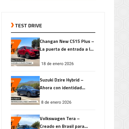
TEST DRIVE
Changan New CS15 Plus –
La puerta de entrada a la
familia Changan
18 de enero 2026
Suzuki Dzire Hybrid –
Ahora con identidad
propia y mayor
8 de enero 2026
rendimiento
Volkswagen Tera –
Creado en Brasil para