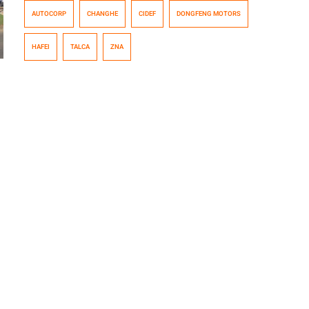
Motors o Changhe, CIDEF anunció a Autocorp como su
AUTOCORP
CHANGHE
CIDEF
DONGFENG MOTORS
más nuevo concesionario, de modo así, poder extender
el servicio y las ventas, debido a la demanda que han
HAFEI
TALCA
ZNA
tenido. Identificada como una zona de proyección para
las marcas que representa, la séptima región contará
ahora con un concesionario de […]