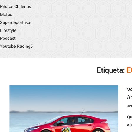
Pilotos Chilenos
Motos
Superdeportivos
Lifestyle
Podcast
Youtube Racing5
Etiqueta:
E
Ve
Am
A
Jo
Qu
el