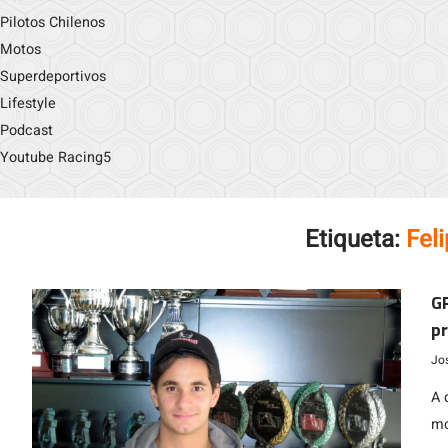
Pilotos Chilenos
Motos
Superdeportivos
Lifestyle
Podcast
Youtube Racing5
Etiqueta:
Fel
GP
pr
Jo
A 
mo