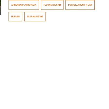
La operación fue llevada a cabo por Automotriz Portillo,
ARRENDAR CAMIONETA
FLOTAS NISSAN
LOCALIZA RENT A CAR
y la entrega fue realizada en la casa matriz de Localiza,
como podemos ver en la fotografía “Nos enorgullece
NISSAN
NISSAN NP300
que la NP300, camioneta líder en ventas […]