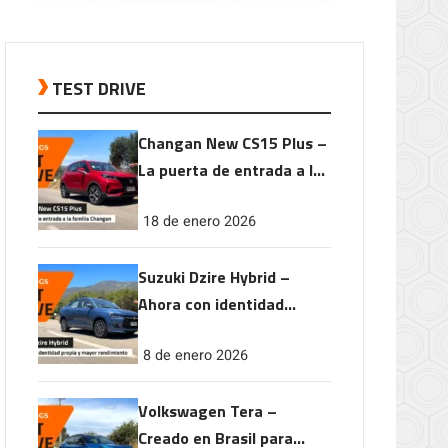
TEST DRIVE
Changan New CS15 Plus –
La puerta de entrada a la
familia Changan
18 de enero 2026
Suzuki Dzire Hybrid –
Ahora con identidad
propia y mayor
8 de enero 2026
rendimiento
Volkswagen Tera –
Creado en Brasil para