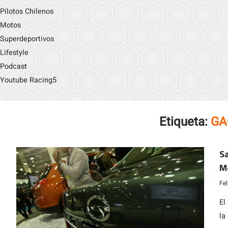
Pilotos Chilenos
Motos
Superdeportivos
Lifestyle
Podcast
Youtube Racing5
Etiqueta:
GA
Sa
Mo
m
Fe
El
la