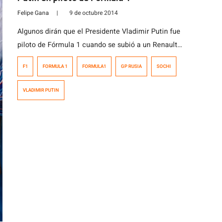
Felipe Gana
|
9 de octubre 2014
Algunos dirán que el Presidente Vladimir Putin fue
piloto de Fórmula 1 cuando se subió a un Renault
algunas años atrás, en la era de Vitaly Petrov
F1
FORMULA 1
FORMULA1
GP RUSIA
SOCHI
VLADIMIR PUTIN