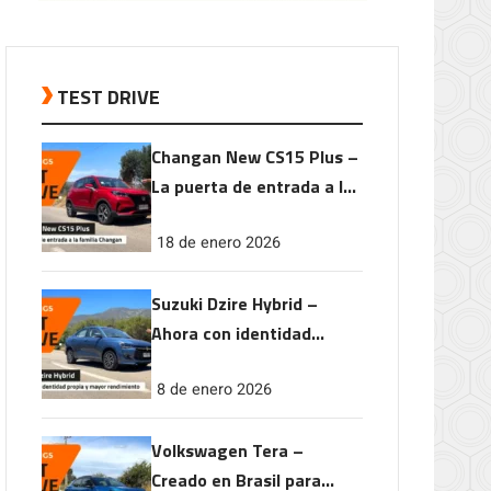
TEST DRIVE
Changan New CS15 Plus –
La puerta de entrada a la
familia Changan
18 de enero 2026
Suzuki Dzire Hybrid –
Ahora con identidad
propia y mayor
8 de enero 2026
rendimiento
Volkswagen Tera –
Creado en Brasil para