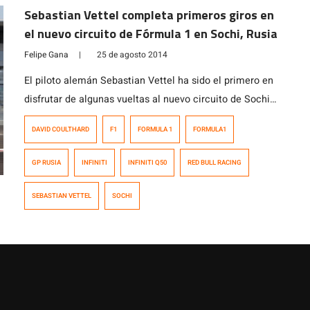
Sebastian Vettel completa primeros giros en
el nuevo circuito de Fórmula 1 en Sochi, Rusia
Felipe Gana
|
25 de agosto 2014
El piloto alemán Sebastian Vettel ha sido el primero en
disfrutar de algunas vueltas al nuevo circuito de Sochi
en Rusia que recibirá a la Fórmula 1 en Octubre. Vettel
DAVID COULTHARD
F1
FORMULA 1
FORMULA1
viajó directo desde Spa Francorchamps, donde obtuvo
el quinto puesto en el Gran Premio de Bélgica a Sochi,
GP RUSIA
INFINITI
INFINITI Q50
RED BULL RACING
Rusia para conocer el circuito a bordo […]
SEBASTIAN VETTEL
SOCHI