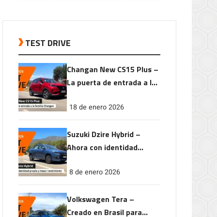
TEST DRIVE
Changan New CS15 Plus –
La puerta de entrada a la
familia Changan
18 de enero 2026
Suzuki Dzire Hybrid –
Ahora con identidad
propia y mayor
8 de enero 2026
rendimiento
Volkswagen Tera –
Creado en Brasil para