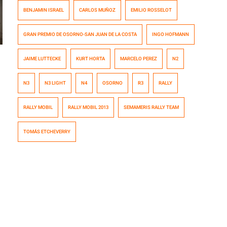
realizó la largada protocolar en la Plaza de Armas a
BENJAMIN ISRAEL
CARLOS MUÑOZ
EMILIO ROSSELOT
partir de las 19:30 horas. La competencia se denomina
«Gran Premio de Osorno-San Juan de la Costa”, la cual
GRAN PREMIO DE OSORNO-SAN JUAN DE LA COSTA
INGO HOFMANN
podría estar marcada por chubascos, lo que le […]
JAIME LUTTECKE
KURT HORTA
MARCELO PEREZ
N2
N3
N3 LIGHT
N4
OSORNO
R3
RALLY
RALLY MOBIL
RALLY MOBIL 2013
SEMAMERIS RALLY TEAM
TOMÁS ETCHEVERRY