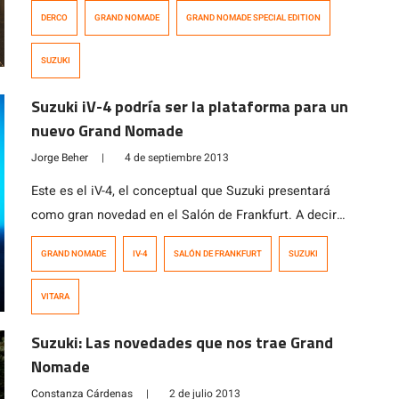
presentó hace pocos días dándole un nuevo aire a este
DERCO
GRAND NOMADE
GRAND NOMADE SPECIAL EDITION
emblemático modelo 4×4 de la marca japonesa que
monta un motor de 2.4 litros con una potencia de 166
SUZUKI
HP. Los cambios van más que nada por el […]
Suzuki iV-4 podría ser la plataforma para un
nuevo Grand Nomade
Jorge Beher
|
4 de septiembre 2013
Este es el iV-4, el conceptual que Suzuki presentará
como gran novedad en el Salón de Frankfurt. A decir
verdad, su diseño es más bien conservador y más que
GRAND NOMADE
IV-4
SALÓN DE FRANKFURT
SUZUKI
un conceptual, luce como un prototipo de pre-
producción, probablemente para lo que será el nuevo
VITARA
Vitara de 5 puertas, modelo que conocemos nosotros
como Grand Nómade […]
Suzuki: Las novedades que nos trae Grand
Nomade
Constanza Cárdenas
|
2 de julio 2013