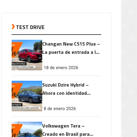
TEST DRIVE
Changan New CS15 Plus –
La puerta de entrada a la
familia Changan
18 de enero 2026
Suzuki Dzire Hybrid –
Ahora con identidad
propia y mayor
8 de enero 2026
rendimiento
Volkswagen Tera –
Creado en Brasil para