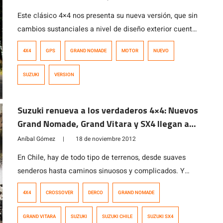
Este clásico 4×4 nos presenta su nueva versión, que sin
cambios sustanciales a nivel de diseño exterior cuenta
con un par de novedades que apuntan al confort y la
4X4
GPS
GRAND NOMADE
MOTOR
NUEVO
seguridad de los pasajeros a bordo. Suzuki ha apostado
a sorprendernos en esta ocasión con algunos cambios
SUZUKI
VERSION
en su interior, entre los que podemos destacar
principalmente […]
Suzuki renueva a los verdaderos 4×4: Nuevos
Grand Nomade, Grand Vitara y SX4 llegan a
Chile
Aníbal Gómez
|
18 de noviembre 2012
En Chile, hay de todo tipo de terrenos, desde suaves
senderos hasta caminos sinuosos y complicados. Y
como tal, contamos con una variedad de marcas para
4X4
CROSSOVER
DERCO
GRAND NOMADE
todo tipo de vehículos. Sin embargo, una de las marcas
preferidas en nuestro país, proviene de las tierras del
GRAND VITARA
SUZUKI
SUZUKI CHILE
SUZUKI SX4